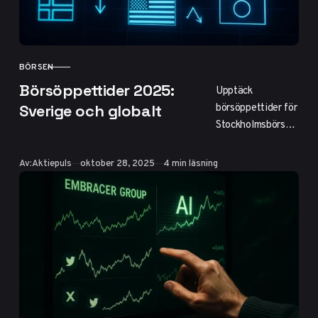
i techsektorn.
BÖRSEN
KATEGORI
Börsöppettider 2025:
Upptäck
börsöppettider för
Sverige och globalt
Stockholmsbörsen
och
internationella
Publicerad
Av:
Aktiepuls
oktober 28, 2025
4 min läsning
marknader 2025.
Lär dig hantera
tidsskillnader,
helgdagar och
sommartid för
effektiv handel
med aktier.