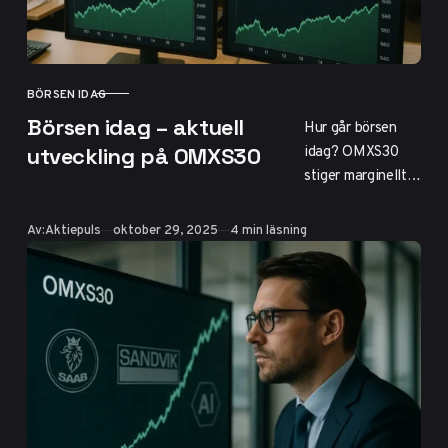
Stockholmsbörsen.
BÖRSEN IDAG
KATEGORI
Börsen idag – aktuell
Hur går börsen
idag? OMXS30
utveckling på OMXS30
stiger marginellt
med vinnare som
Saab och Ericsson,
Publicerad
Av:
Aktiepuls
oktober 29, 2025
4 min läsning
men volatilitet
från räntor och
globala marknader
råder. Få insikter
om svenska och
USA-börsen,
sentiment på
sociala medier och
praktiska tips för