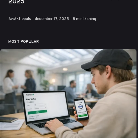
2025
Avanza/Nordnet,
populära val som
Publicerad
Av:
Aktiepuls
december 17, 2025
8 min läsning
Volvo, Tesla och
Nibe, utdelning,
risker och
MOST POPULAR
prognoser för
2025. Börja
investera enkelt
som nybörjare.