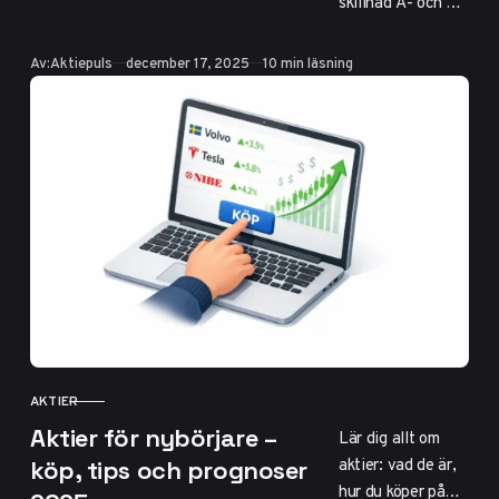
skillnad A- och B-
aktier, aktier vs
fonder, P/E-tal,
Publicerad
Av:
Aktiepuls
december 17, 2025
10 min läsning
courtage och
risker. Praktiska
tips för att börja
investera på
svenska börsen
2025.
AKTIER
KATEGORI
Aktier för nybörjare –
Lär dig allt om
aktier: vad de är,
köp, tips och prognoser
hur du köper på