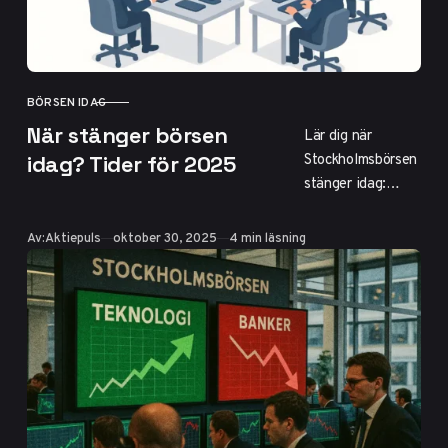
sentiment och tips
för investerare.
BÖRSEN IDAG
KATEGORI
När stänger börsen
Lär dig när
Stockholmsbörsen
idag? Tider för 2025
stänger idag:
17:30 vardagar,
halvdagar 13:00
Publicerad
Av:
Aktiepuls
oktober 30, 2025
4 min läsning
och USA-börsens
tider från svensk
synvinkel. Kolla
öppettider,
helgdagar 2025
och planeringstips
för börsen idag.