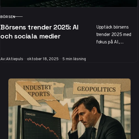
BÖRSEN
KATEGORI
Börsens trender 2025: AI
Upptäck börsens
trender 2025 med
och sociala medier
fokus på AI,
hållbarhet och
sociala mediers
Publicerad
Av:
Aktiepuls
oktober 18, 2025
5 min läsning
inverkan på
aktiepriser.
Prognoser för
OMXS30, hetaste
aktier som Embracer
och tips för
sentimentanalys på
X. Positiv tillväxt
drivs av globala
influenser och tech-
innovationer.