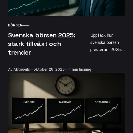
handel.
BÖRSEN
KATEGORI
Svenska börsen 2025:
Upptäck hur
svenska börsen
stark tillväxt och
presterar i 2025
trender
med OMXS30 upp
26% YTD.
Publicerad
Av:
Aktiepuls
oktober 28, 2025
4 min läsning
Toppaktier som
SAAB (+119%)
och Sandvik leder
i försvar och
industri. Läs om
populära sektorer,
sociala medier-
insikter och
framtidsprognoser