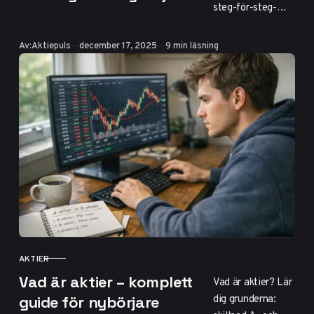
steg-för-steg-
guide för
nybörjare. Öppna
Publicerad
Av:
Aktiepuls
december 17, 2025
9 min läsning
ISK på Avanza
eller Nordnet, 0 kr
courtage upp till
50 000 kr. Börja
med 1000 kr –
risker, plattformar
och misstag att
undvika.
AKTIER
KATEGORI
Vad är aktier – komplett
Vad är aktier? Lär
dig grunderna:
guide för nybörjare