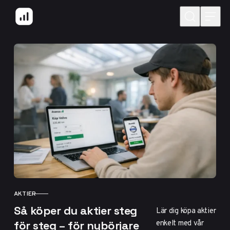
Hoppa till innehåll
AKTIER
KATEGORI
Så köper du aktier steg
Lär dig köpa aktier
enkelt med vår
för steg – för nybörjare