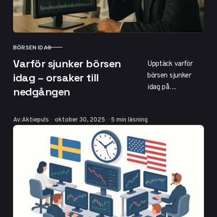
BÖRSEN IDAG
KATEGORI
Varför sjunker börsen
Upptäck varför
börsen sjunker
idag – orsaker till
idag på
nedgången
Stockholmsbörsen
med OMXS30-
Publicerad
Av:
Aktiepuls
oktober 30, 2025
5 min läsning
nedgång på 0,4%.
Svaga
industrirapporter,
räntor, inflation
och geopolitiska
spänningar som
Trump-tullar
driver fallet. Få
insikter i