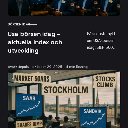
BÖRSEN IDAG
KATEGORI
Usa börsen idag –
Få senaste nytt
om USA-börsen
aktuella index och
idag: S&P 500
utveckling
upp 0,2%, Nasdaq
på nya höjder tack
Publicerad
Av:
Aktiepuls
oktober 29, 2025
4 min läsning
vare tech och
volatilitet från
tullpolitik. Kolla
index, nyckeltal
och öppettider i
svensk tid för
investerare.