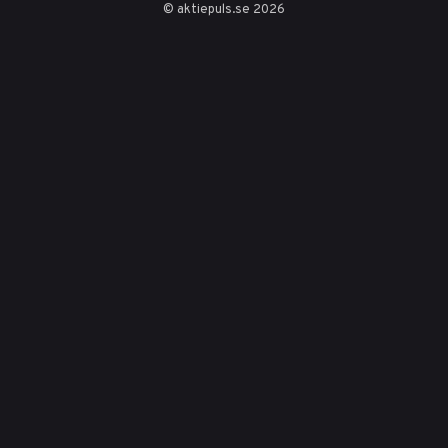
tillväxt drivs av
© aktiepuls.se 2026
globala influenser
och tech-
innovationer.