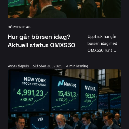
BÖRSEN IDAG
KATEGORI
Hur går börsen idag?
Upptäck hur går
börsen idag med
Aktuell status OMXS30
OMXS30 runt
2700 poäng och
en lätt nedgång
Publicerad
Av:
Aktiepuls
oktober 30, 2025
4 min läsning
på 0,5%. Läs om
vinnare som Volvo
och Ericsson,
globala influenser
och trender för
2025. Få tips för
att analysera
Stockholmsbörsen
effektivt.