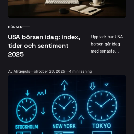
för smarta
investeringar.
BÖRSEN
KATEGORI
USA börsen idag: index,
Upptäck hur USA
börsen går idag
tider och sentiment
med senaste
2025
nyckeltal för S&P
500, Nasdaq och
Publicerad
Av:
Aktiepuls
oktober 28, 2025
4 min läsning
Dow Jones.
Öppettider svensk
tid,
sentimentanalys
och inverkan på
svenska
investerare.
Prognos för 2025
visar stark tillväxt