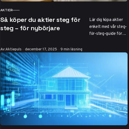
AKTIER
KATEGORI
Så köper du aktier steg för
Lär dig köpa aktier
enkelt med vår steg-
steg – för nybörjare
för-steg-guide för
nybörjare. Öppna
ISK på Avanza eller
Publicerad
Av:
Aktiepuls
december 17, 2025
9 min läsning
Nordnet, 0 kr
courtage upp till 50
000 kr. Börja med
1000 kr – risker,
plattformar och
misstag att undvika.