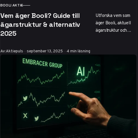
BOOLI AKTIE
KATEGORI
Vem äger Booli? Guide till
Utforska vem som
äger Booli, aktuell
ägarstruktur & alternativ
ägarstruktur och
2025
investeringsalternati
v inom
Publicerad
Av:
Aktiepuls
september 13, 2025
4 min läsning
fastighetstech
2025. Statligt ägd
via SBAB – utan
möjlighet till
aktieköp.