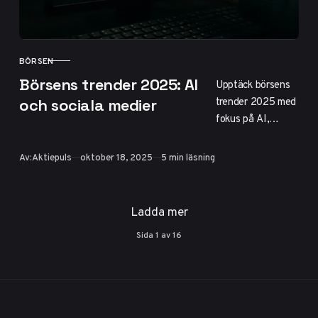
BÖRSEN
KATEGORI
Börsens trender 2025: AI
Upptäck börsens
trender 2025 med
och sociala medier
fokus på AI,
hållbarhet och
sociala mediers
Publicerad
Av:
Aktiepuls
oktober 18, 2025
5 min läsning
inverkan på
aktiepriser.
Prognoser för
Ladda mer
OMXS30, hetaste
Sida
1
av
16
aktier som
Embracer och tips
för
sentimentanalys
på X. Positiv