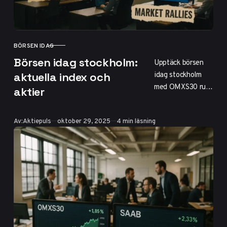
BÖRSEN IDAG
KATEGORI
Börsen idag stockholm:
Upptäck börsen
idag stockholm
aktuella index och
med OMXS30 runt
aktier
2750 poäng och
en lätt nedgång
Publicerad
Av:
Aktiepuls
oktober 29, 2025
4 min läsning
på 0,5%. SAAB
stiger 119% YTD,
följt av Sandvik
och Tele2. Följ
trender,
öppettider 9–
17:25 och
experttips för
investering på