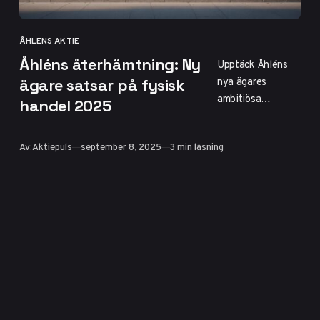
ÅHLENS AKTIE
KATEGORI
Åhléns återhämtning: Ny
Upptäck Åhléns
nya ägares
ägare satsar på fysisk
ambitiösa
handel 2025
satsning på fysisk
handel 2025. Läs
Publicerad
Av:
Aktiepuls
september 8, 2025
3 min läsning
om strategin,
tillväxtplanerna
och varför butiker
i småstäder är
nyckeln till
framgång för
varuhuskedjan.