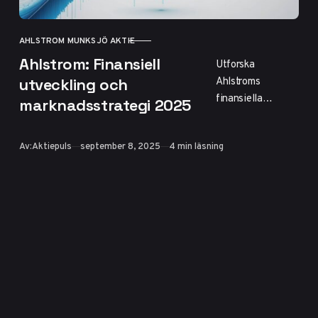
AHLSTROM MUNKSJÖ AKTIE
KATEGORI
Ahlstrom: Finansiell
Utforska
Ahlstroms
utveckling och
finansiella
marknadsstrategi 2025
utveckling 2025,
strategi efter
Publicerad
Av:
Aktiepuls
september 8, 2025
4 min läsning
avnotering och
framtidsutsikter
inom hållbara
specialmaterial.
Analysen visar
förbättrad
lönsamhet trots
marknadsutmanin
gar.