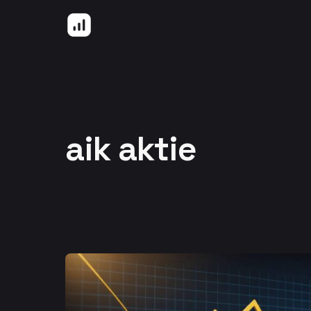
Hoppa till innehåll
aik aktie