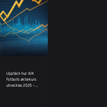
Upptäck hur AIK
Fotbolls aktiekurs
utvecklas 2025 –
Detaljerad analys av
investeringsmöjligh
eter, ekonomiska