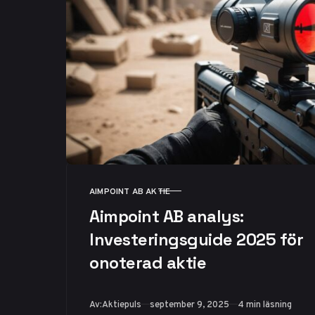
AIMPOINT AB AKTIE
KATEGORI
Aimpoint AB analys:
Investeringsguide 2025 för
onoterad aktie
Publicerad
Av:
Aktiepuls
september 9, 2025
4 min läsning