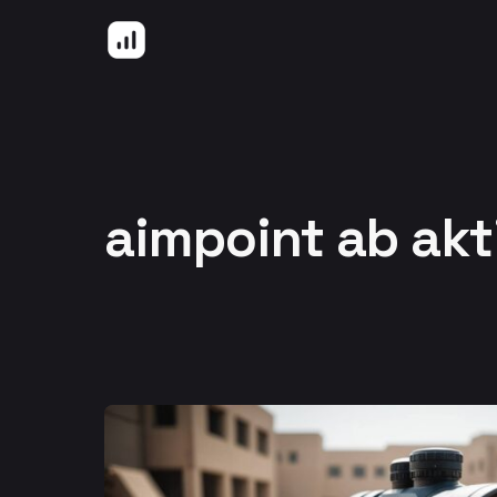
Hoppa till innehåll
aimpoint ab akt