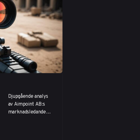
Djupgående analys
av Aimpoint AB:s
marknadsledande
position, finansiella
resultat och
investeringspotenti