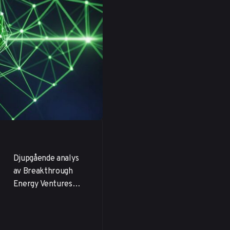
Djupgående analys
av Breakthrough
Energy Ventures
investeringar,
affärsmodell och
tillväxtpotential