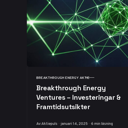
BREAKTHROUGH ENERGY AKTIE
KATEGORI
Breakthrough Energy
Ventures – Investeringar &
Framtidsutsikter
Publicerad
Av:
Aktiepuls
januari 14, 2025
6 min läsning