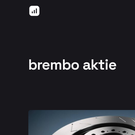
Hoppa till innehåll
brembo aktie