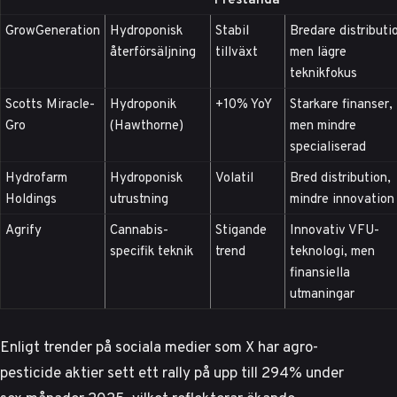
GrowGeneration
Hydroponisk
Stabil
Bredare distributi
återförsäljning
tillväxt
men lägre
teknikfokus
Scotts Miracle-
Hydroponik
+10% YoY
Starkare finanser,
Gro
(Hawthorne)
men mindre
specialiserad
Hydrofarm
Hydroponisk
Volatil
Bred distribution,
Holdings
utrustning
mindre innovation
Agrify
Cannabis-
Stigande
Innovativ VFU-
specifik teknik
trend
teknologi, men
finansiella
utmaningar
Enligt trender på sociala medier som
X
har agro-
pesticide aktier sett ett rally på upp till 294% under