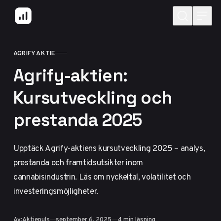
Hoppa till innehåll
AGRIFY AKTIE
KATEGORI
Agrify-aktien:
Kursutveckling och
prestanda 2025
Upptäck Agrify-aktiens kursutveckling 2025 – analys,
prestanda och framtidsutsikter inom
cannabisindustrin. Läs om nyckeltal, volatilitet och
investeringsmöjligheter.
Publicerad
Av:
Aktiepuls
september 6, 2025
4 min läsning