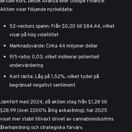
aktuell kurs, besök
Avanza
eller
Google Finance
.
Aktien visar följande nyckeldata:
52-veckors spann: Från $0,20 till $84,44, vilket
visar på hög volatilitet
Marknadsvärde: Cirka 44 miljoner dollar
P/S-ratio: 0,03, vilket indikerar potentiell
undervärdering
Kort ränta: Låg på 1,52%, vilket tyder på
begränsat negativt sentiment
Jämfört med 2024, då aktien steg från $1,28 till
$28,99 (över 2200% årlig avkastning), har 2025
visat mer stabil tillväxt drivet av cannabisindustrins
återhämtning och strategiska förvärv.