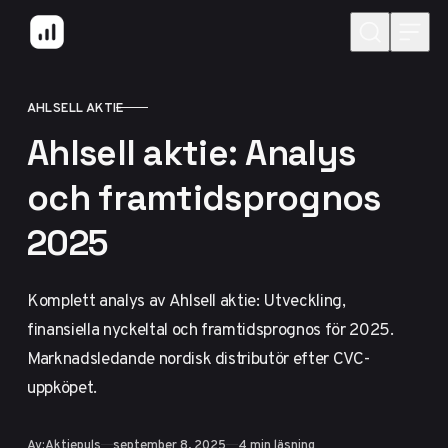
Hoppa till innehåll
AHLSELL AKTIE
KATEGORI
Ahlsell aktie: Analys
och framtidsprognos
2025
Komplett analys av Ahlsell aktie: Utveckling,
finansiella nyckeltal och framtidsprognos för 2025.
Marknadsledande nordisk distributör efter CVC-
uppköpet.
Publicerad
Av:
Aktiepuls
september 8, 2025
4 min läsning