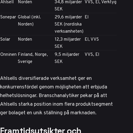
Ahlsell
Norden
34,8 miljarder
VVS, El, Verktyg
SEK
Sonepar
Global (inkl.
29,6 miljarder
El
Norden)
SEK (nordiska
verksamheten)
Solar
Norden
12,3 miljarder
El, VVS
SEK
Onninen
Finland, Norge,
9,5 miljarder
VVS, El
Sverige
SEK
Ahlsells diversifierade verksamhet ger en
konkurrensfördel genom möjligheten att erbjuda
helhetslösningar.
Branschanalytiker pekar på
att
Ahlsells starka position inom flera produktsegment
ger bolaget en unik ställning på marknaden.
Framtidsutsikter och