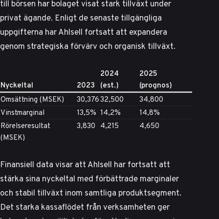
till börsen har bolaget visat stark tillväxt under
privat ägande. Enligt de senaste tillgängliga
uppgifterna har Ahlsell fortsatt att expandera
genom strategiska förvärv och organisk tillväxt.
2024
2025
Nyckeltal
2023
(est.)
(prognos)
Omsättning (MSEK)
30,376
32,500
34,800
Vinstmarginal
13,5%
14,2%
14,8%
Rörelseresultat
3,830
4,215
4,650
(MSEK)
Finansiell data visar att
Ahlsell har fortsatt att
stärka sina nyckeltal
med förbättrade marginaler
och stabil tillväxt inom samtliga produktsegment.
Det starka kassaflödet från verksamheten ger