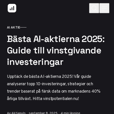
Hoppa till innehåll
AI AKTIE
KATEGORI
Bästa AI-aktierna 2025:
Guide till vinstgivande
investeringar
Upptäck de bästa AI-aktierna 2025! Vår guide
analyserar topp 10-investeringar, strategier och
trender baserat på färsk data om marknadens 40%
årliga tillväxt. Hitta vinstpotentialen nu!
Publicerad
Av:
Aktiepuls
september 8, 2025
4 min läsning