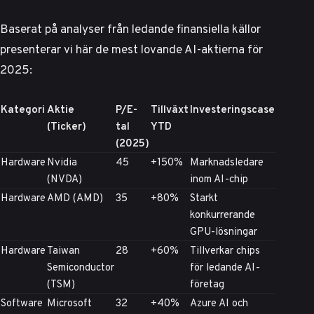
Baserat på analyser från ledande finansiella källor
presenterar vi här de mest lovande AI-aktierna för
2025:
Kategori
Aktie
P/E-
Tillväxt
Investeringscase
(Ticker)
tal
YTD
(2025)
Hardware
Nvidia
45
+150%
Marknadsledare
(NVDA)
inom AI-chip
Hardware
AMD (AMD)
35
+80%
Starkt
konkurrerande
GPU-lösningar
Hardware
Taiwan
28
+60%
Tillverkar chips
Semiconductor
för ledande AI-
(TSM)
företag
Software
Microsoft
32
+40%
Azure AI och