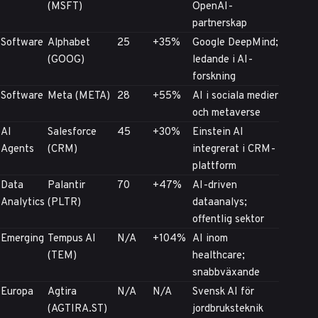
(MSFT)
OpenAI-
partnerskap
Software
Alphabet
25
+35%
Google DeepMind;
(GOOG)
ledande i AI-
forskning
Software
Meta (META)
28
+55%
AI i sociala medier
och metaverse
AI
Salesforce
45
+30%
Einstein AI
Agents
(CRM)
integrerat i CRM-
plattform
Data
Palantir
70
+47%
AI-driven
Analytics
(PLTR)
dataanalys;
offentlig sektor
Emerging
Tempus AI
N/A
+104%
AI inom
(TEM)
healthcare;
snabbväxande
Europa
Agtira
N/A
N/A
Svensk AI för
(AGTIRA.ST)
jordbruksteknik