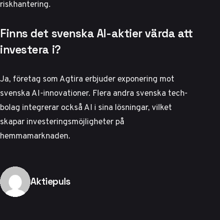
riskhantering.
Finns det svenska AI-aktier värda att
investera i?
Ja, företag som Agtira erbjuder exponering mot
svenska AI-innovationer. Flera andra svenska tech-
bolag integrerar också AI i sina lösningar, vilket
skapar investeringsmöjligheter på
hemmamarknaden.
Publicerad av
Aktiepuls