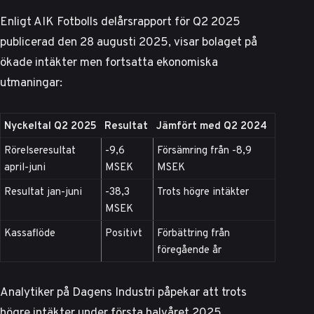
Enligt
AIK Fotbolls delårsrapport för Q2 2025
publicerad den 28 augusti 2025, visar bolaget på
ökade intäkter men fortsatta ekonomiska
utmaningar:
Nyckeltal Q2 2025
Resultat
Jämfört med Q2 2024
Rörelseresultat
-9,6
Försämring från -8,9
april-juni
MSEK
MSEK
Resultat jan-juni
-38,3
Trots högre intäkter
MSEK
Kassaflöde
Positivt
Förbättring från
föregående år
Analytiker på Dagens Industri
påpekar att trots
högre intäkter under första halvåret 2025