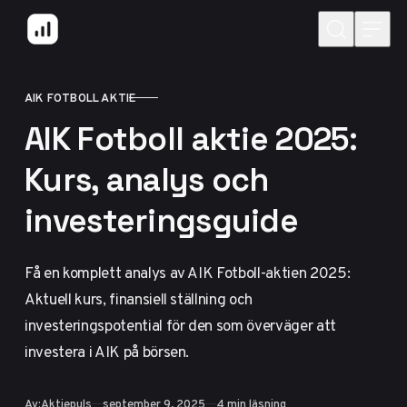
Hoppa till innehåll
AIK FOTBOLL AKTIE
KATEGORI
AIK Fotboll aktie 2025:
Kurs, analys och
investeringsguide
Få en komplett analys av AIK Fotboll-aktien 2025:
Aktuell kurs, finansiell ställning och
investeringspotential för den som överväger att
investera i AIK på börsen.
Publicerad
Av:
Aktiepuls
september 9, 2025
4 min läsning