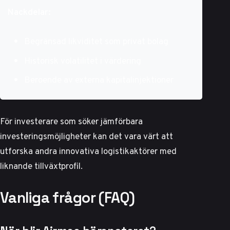
Nackdelar:
Begränsad likviditet som privat bolag
Historisk volatilitet i värdering
Beroende av externa kapitalinjektioner
För investerare som söker jämförbara
investeringsmöjligheter kan det vara värt att
utforska
andra innovativa logistikaktörer
med
liknande tillväxtprofil.
Vanliga frågor (FAQ)