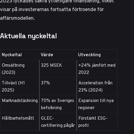
2023
lyckades säkra ytterligare finansiering
, vilket
visar på investerarnas fortsatta förtroende för
affärsmodellen.
Aktuella nyckeltal
Nyckeltal
Värde
Utveckling
Omsättning
325 MSEK
+24% jämfört med
(2023)
2022
Tillväxt (H1
37%
Acceleration från
2025)
23% (2024)
Marknadstäckning
70% av Sveriges
Expansion till nya
befolkning
regioner
Hållbarhetsmått
GLEC-
Förstärkt ESG-
certifiering pågår
profil