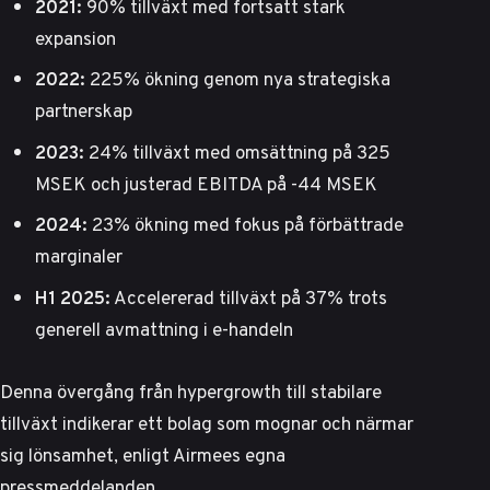
2021:
90% tillväxt med fortsatt stark
expansion
2022:
225% ökning genom nya strategiska
partnerskap
2023:
24% tillväxt med omsättning på 325
MSEK och justerad EBITDA på -44 MSEK
2024:
23% ökning med fokus på förbättrade
marginaler
H1 2025:
Accelererad tillväxt på 37% trots
generell avmattning i e-handeln
Denna övergång från hypergrowth till stabilare
tillväxt indikerar ett bolag som mognar och närmar
sig lönsamhet, enligt
Airmees egna
pressmeddelanden
.