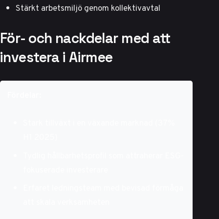
Stärkt arbetsmiljö genom kollektivavtal
För- och nackdelar med att
investera i Airmee
Fördelar:
Stark tillväxt i en växande marknad (37%
H1 2025)
Tydlig hållbarhetsprofil som attraherar ESG-
fokuserade investerare
Erfaret ledningsteam med bevisad förmåga
att skala verksamheten