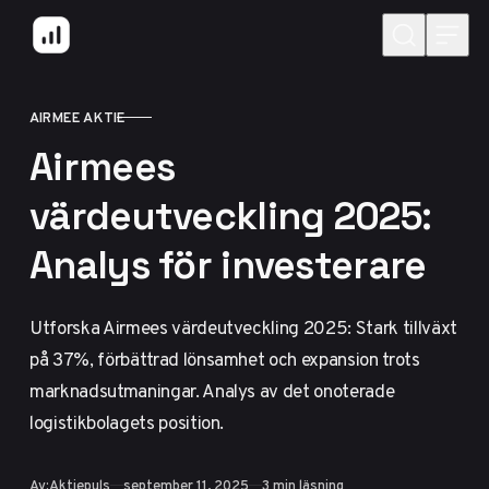
Hoppa till innehåll
AIRMEE AKTIE
KATEGORI
Airmees
värdeutveckling 2025:
Analys för investerare
Utforska Airmees värdeutveckling 2025: Stark tillväxt
på 37%, förbättrad lönsamhet och expansion trots
marknadsutmaningar. Analys av det onoterade
logistikbolagets position.
Publicerad
Av:
Aktiepuls
september 11, 2025
3 min läsning