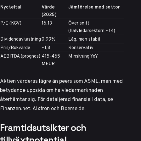
Nyckeltal
Värde
Jämförelse med sektor
(2025)
P/E (KGV)
16,13
Över snitt
(halvledarsektorn ~14)
Dividendavkastning
0,99%
Låg, men stabil
Pris/Bokvärde
~1,8
Konservativ
AEBITDA (prognos)
415-465
Minskning YoY
MEUR
Aktien värderas lägre än peers som ASML, men med
betydande uppsida om halvledarmarknaden
återhämtar sig. För detaljerad finansiell data, se
Finanzen.net: Aixtron
och
Boerse.de
.
Framtidsutsikter och
tillväxtpotential