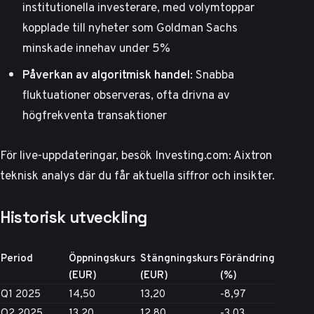
institutionella investerare, med volymtoppar
kopplade till nyheter som Goldman Sachs
minskade innehav under 5%
Påverkan av algoritmisk handel
: Snabba
fluktuationer observeras, ofta drivna av
högfrekventa transaktioner
För live-uppdateringar, besök
Investing.com: Aixtron
teknisk analys
där du får aktuella siffror och insikter.
Historisk utveckling
Period
Öppningskurs
Stängningskurs
Förändring
(EUR)
(EUR)
(%)
Q1 2025
14,50
13,20
-8,97
Q2 2025
13,20
12,80
-3,03