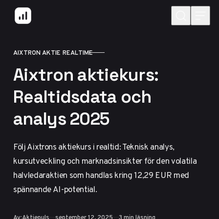
Hoppa till innehåll
AIXTRON AKTIE REALTIME
KATEGORI
Aixtron aktiekurs:
Realtidsdata och
analys 2025
Följ Aixtrons aktiekurs i realtid: Teknisk analys,
kursutveckling och marknadsinsikter för den volatila
halvledaraktien som handlas kring 12,29 EUR med
spännande AI-potential.
Publicerad
Av:
Aktiepuls
september 12, 2025
3 min läsning