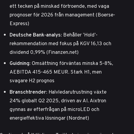
ett tecken på minskad förtroende, med vaga
prognoser för 2026 från management (
Boerse-
Express
)
Deutsche Bank-analys
: Behåller ’Hold’-
rekommendation med fokus på KGV 16,13 och
dividend 0,99% (
Finanzen.net
)
Guidning
: Omsättning förväntas minska 5-8%,
AEBITDA 415-465 MEUR. Stark H1, men
svagare H2 prognos
Branschtrender
: Halvledarutrustning växte
24% globalt Q2 2025, driven av AI. Aixtron
gynnas av efterfrågan på microLED och
energieffektiva lösningar (
Nordnet
)