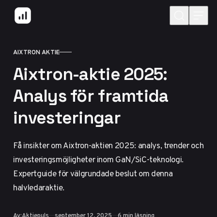
Hoppa till innehåll
AIXTRON AKTIE
KATEGORI
Aixtron-aktie 2025:
Analys för framtida
investeringar
Få insikter om Aixtron-aktien 2025: analys, trender och
investeringsmöjligheter inom GaN/SiC-teknologi.
Expertguide för välgrundade beslut om denna
halvledaraktie.
Publicerad
Av:
Aktiepuls
september 12, 2025
6 min läsning