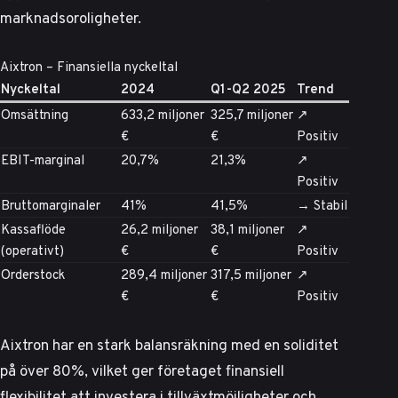
marknadsoroligheter.
Aixtron – Finansiella nyckeltal
Nyckeltal
2024
Q1-Q2 2025
Trend
Omsättning
633,2 miljoner
325,7 miljoner
↗️
€
€
Positiv
EBIT-marginal
20,7%
21,3%
↗️
Positiv
Bruttomarginaler
41%
41,5%
→ Stabil
Kassaflöde
26,2 miljoner
38,1 miljoner
↗️
(operativt)
€
€
Positiv
Orderstock
289,4 miljoner
317,5 miljoner
↗️
€
€
Positiv
Aixtron har en stark balansräkning med en soliditet
på över 80%, vilket ger företaget finansiell
flexibilitet att investera i tillväxtmöjligheter och