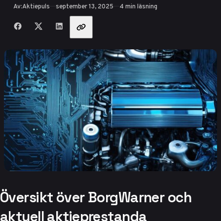
Publicerad
Av:
Aktiepuls
september 13, 2025
4 min läsning
Dela med vänner
Översikt över BorgWarner och
aktuell aktieprestanda