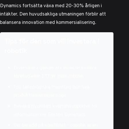
Dynamics fortsätta växa med 20-30% årligen i
intäkter. Den huvudsakliga utmaningen förblir att
balansera innovation med kommersialisering.
Tips för den som vill investera i
robotik
Diversifiera genom att investera i flera
företag eller ETF:er inom robotik
Följ teknologiska framsteg och nya
produktlanseringar noga
Bevaka Hyundais kvartalsrapporter för
information om Boston Dynamics
Var beredd på volatilitet – robotik är en