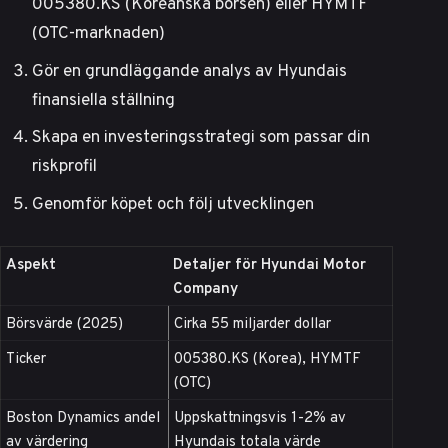
005380.KS (Koreanska börsen) eller HYMTF
(OTC-marknaden)
Gör en grundläggande analys av Hyundais
finansiella ställning
Skapa en investeringsstrategi som passar din
riskprofil
Genomför köpet och följ utvecklingen
Aspekt
Detaljer för Hyundai Motor
Company
Börsvärde (2025)
Cirka 55 miljarder dollar
Ticker
005380.KS (Korea), HYMTF
(OTC)
Boston Dynamics andel
Uppskattningsvis 1-2% av
av värdering
Hyundais totala värde