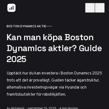
Hoppa till innehåll
BOSTON DYNAMICS AKTIE
KATEGORI
Kan man köpa Boston
Dynamics aktier? Guide
2025
Upptäck hur du kan investera i Boston Dynamics 2025
trots att det är privatägt. Guiden täcker ägarstruktur,
alternativa investeringsvägar via Hyundai och
framtidsutsikter för robotikjätten.
Publicerad
Av:
Aktiepuls
september 15, 2025
4 min läsning