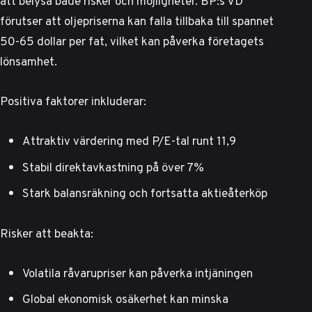
att belysa både risker och möjligheter.
BP:s VD
förutser att oljepriserna kan falla tillbaka till spannet
50-65 dollar per fat
, vilket kan påverka företagets
lönsamhet.
Positiva faktorer inkluderar:
Attraktiv värdering med P/E-tal runt 11,9
Stabil direktavkastning på över 7%
Stark balansräkning och fortsatta aktieåterköp
Risker att beakta:
Volatila råvarupriser kan påverka intjäningen
Global ekonomisk osäkerhet kan minska