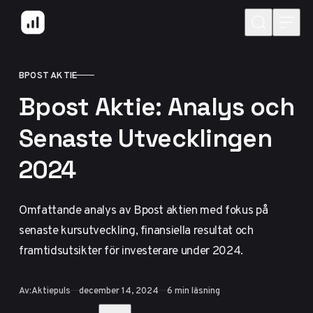
Hoppa till innehåll
BPOST AKTIE
KATEGORI
Bpost Aktie: Analys och
Senaste Utvecklingen
2024
Omfattande analys av Bpost aktien med fokus på
senaste kursutveckling, finansiella resultat och
framtidsutsikter för investerare under 2024.
Publicerad
Av:
Aktiepuls
december 14, 2024
6 min läsning
Dela med vänner