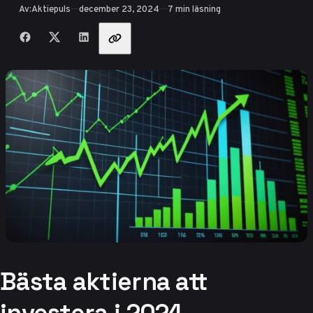
Publicerad
Av:
Aktiepuls
december 23, 2024
7 min läsning
Dela med vänner
Bästa aktierna att