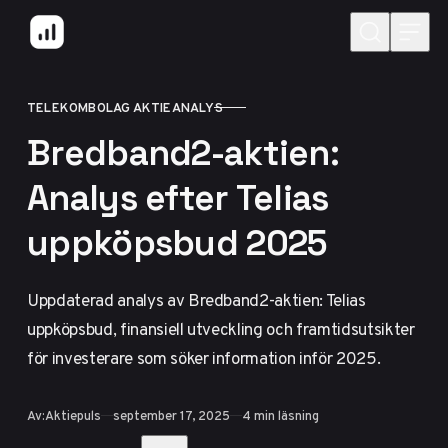
Hoppa till innehåll
TELEKOMBOLAG AKTIEANALYS
KATEGORI
Bredband2-aktien:
Analys efter Telias
uppköpsbud 2025
Uppdaterad analys av Bredband2-aktien: Telias
uppköpsbud, finansiell utveckling och framtidsutsikter
för investerare som söker information inför 2025.
Publicerad
Av:
Aktiepuls
september 17, 2025
4 min läsning
Dela med vänner