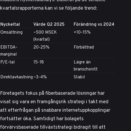
kvartalsrapporterna kan vi se följande trend:
Nyckeltal
Värde Q2 2025
Förändring vs 2024
Omsättning
~500 MSEK
+10-15%
(kvartal)
EBITDA-
20-25%
Förbättrad
marginal
P/E-tal
15-18
Lägre än
branschsnitt
Direktavkastning
~3-4%
Stabil
Företagets fokus på fiberbaserade lösningar har
visat sig vara en framgångsrik strategi i takt med
att
efterfrågan på snabbare internetuppkopplingar
fortsätter öka
. Samtidigt har bolagets
förvärvsbaserade tillväxtstrategi bidragit till att