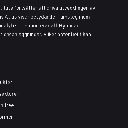
tute fortsätter att driva utvecklingen av
av Atlas visar betydande framsteg inom
nalytiker rapporterar
att Hyundai
ionsanläggningar, vilket potentiellt kan
dukter
sektorer
nitree
formen