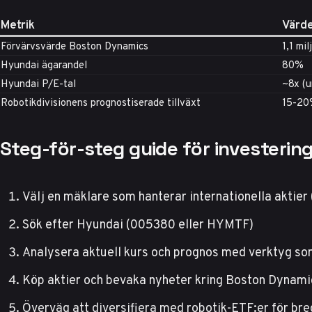
Metrik
Värde
Förvärvsvärde Boston Dynamics
1,1 mil
Hyundai ägarandel
80%
Hyundai P/E-tal
~8x (u
Robotikdivisionens prognostiserade tillväxt
15-20
Steg-för-steg guide för investerin
Välj en mäklare som hanterar internationella aktier 
Sök efter Hyundai (005380 eller HYMTF)
Analysera aktuell kurs och prognos med verktyg s
Köp aktier och bevaka nyheter kring Boston Dynami
Överväg att diversifiera med robotik-ETF:er för br