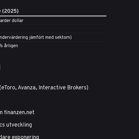
 (2025)
jarder dollar
ndervärdering jämfört med sektorn)
% årligen
g
(eToro, Avanza, Interactive Brokers)
om
finanzen.net
cs utveckling
edare exponering