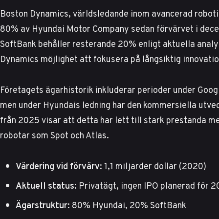
Boston Dynamics, världsledande inom avancerad robotik,
80% av Hyundai Motor Company sedan förvärvet i decemb
SoftBank behåller resterande 20% enligt
aktuella analy
Dynamics möjlighet att fokusera på långsiktig innovatio
Företagets ägarhistorik inkluderar perioder under Goo
men under Hyundais ledning har den kommersiella utve
från 2025
visar att detta har lett till stark prestanda 
robotar som Spot och Atlas.
Värdering vid förvärv:
1,1 miljarder dollar (2020)
Aktuell status:
Privatägt, ingen IPO planerad för 
Ägarstruktur:
80% Hyundai, 20% SoftBank