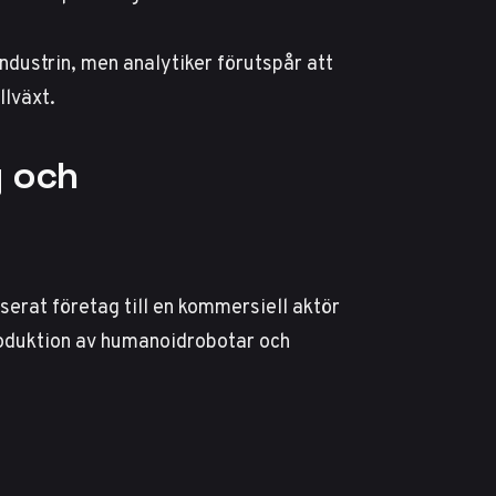
industrin, men
analytiker förutspår
att
llväxt.
g och
erat företag till en kommersiell aktör
oduktion av humanoidrobotar och