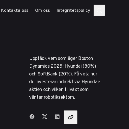
Kontakta oss
Om oss
Integritetspolicy
Upptäck vem som äger Boston
Dynamics 2025: Hyundai (80%)
och SoftBank (20%). Få veta hur
du investerar indirekt via Hyundai-
aktien och vilken tillväxt som
väntar robotiksektorn.
Dela med vänner