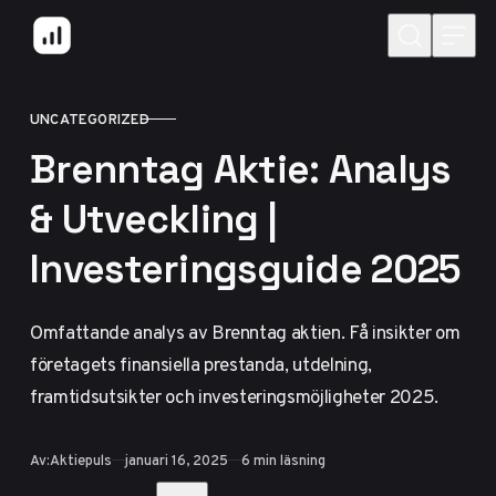
Hoppa till innehåll
UNCATEGORIZED
KATEGORI
Brenntag Aktie: Analys
& Utveckling |
Investeringsguide 2025
Omfattande analys av Brenntag aktien. Få insikter om
företagets finansiella prestanda, utdelning,
framtidsutsikter och investeringsmöjligheter 2025.
Publicerad
Av:
Aktiepuls
januari 16, 2025
6 min läsning
Dela med vänner